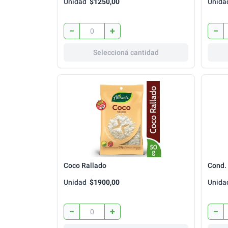
Unidad
$1250,00
Unida
−
+
−
Seleccioná cantidad
Coco Rallado
Cond.
Unidad
$1900,00
Unida
−
+
−