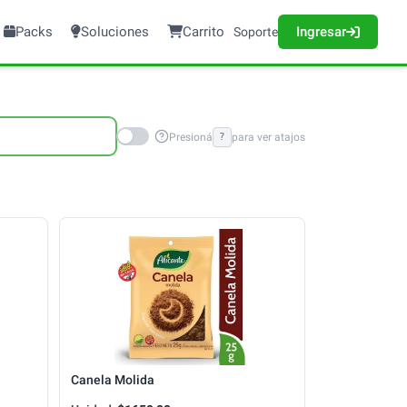
Packs
Soluciones
Carrito
Ingresar
Soporte
Presioná
?
para ver atajos
Canela Molida