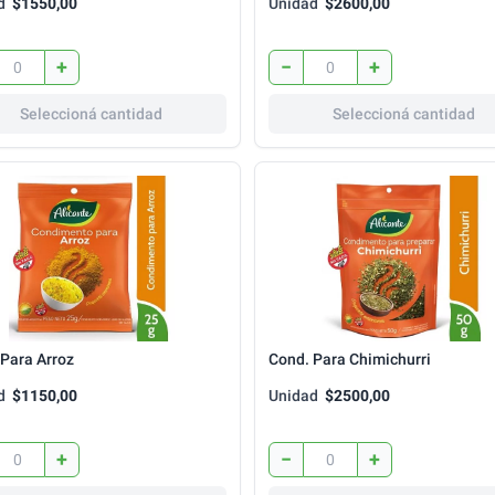
d
$1550,00
Unidad
$2600,00
+
−
+
Seleccioná cantidad
Seleccioná cantidad
 Para Arroz
Cond. Para Chimichurri
d
$1150,00
Unidad
$2500,00
+
−
+