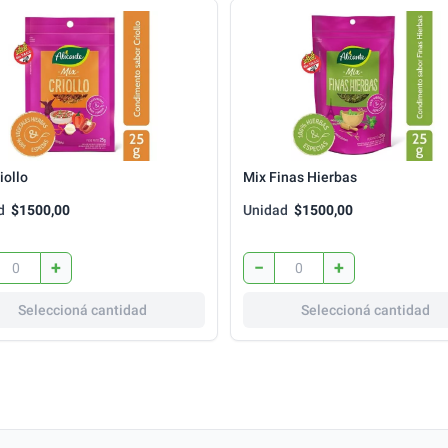
iollo
Mix Finas Hierbas
d
$1500,00
Unidad
$1500,00
+
−
+
Seleccioná cantidad
Seleccioná cantidad
Cargando más productos...