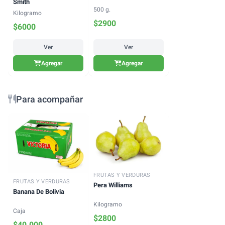
Smith
500 g.
Kilogramo
$
2900
$
6000
Ver
Ver
Agregar
Agregar
Para acompañar
FRUTAS Y VERDURAS
FRUTAS Y VERDURAS
Pera Williams
Banana De Bolivia
Kilogramo
Caja
$
2800
$
40.000