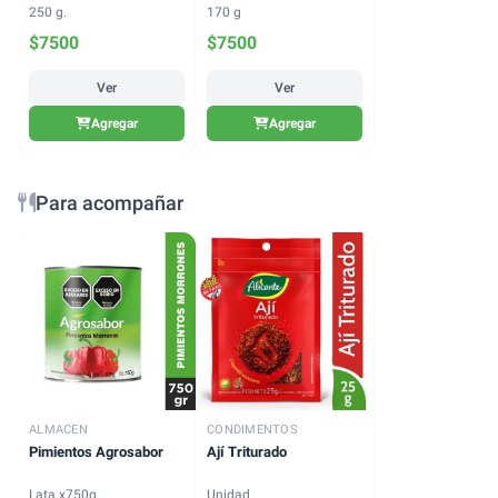
250 g.
170 g
$
7500
$
7500
Ver
Ver
Agregar
Agregar
Para acompañar
ALMACEN
CONDIMENTOS
Pimientos Agrosabor
Ají Triturado
Lata x750g
Unidad