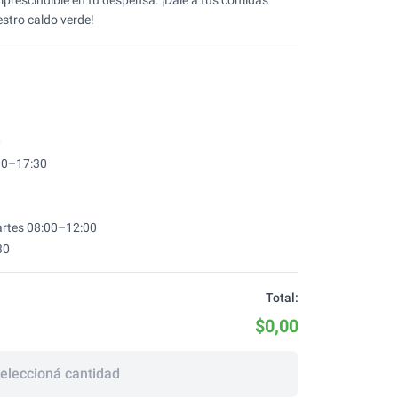
prescindible en tu despensa. ¡Dale a tus comidas
stro caldo verde!
0
30
–
17:30
rtes
08:00
–
12:00
30
Total:
$0,00
eleccioná cantidad