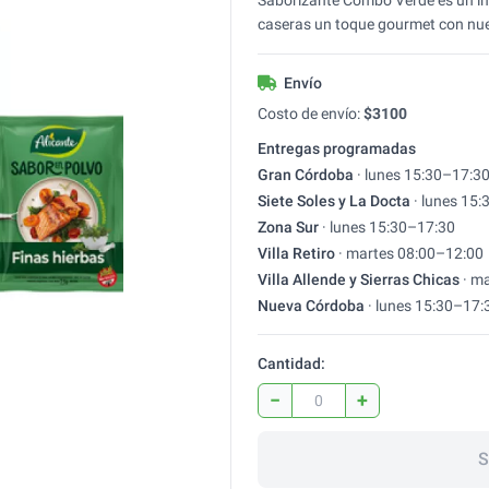
Saborizante Combo Verde es un im
caseras un toque gourmet con nue
Envío
Costo de envío:
$
3100
Entregas programadas
Gran Córdoba
·
lunes
15:30
–
17:3
Siete Soles y La Docta
·
lunes
15:
Zona Sur
·
lunes
15:30
–
17:30
Villa Retiro
·
martes
08:00
–
12:00
Villa Allende y Sierras Chicas
·
ma
Nueva Córdoba
·
lunes
15:30
–
17:
Cantidad:
−
+
S