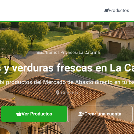
Productos
Inicio
/
Barrios Privados
/
La Catalina
s y verduras frescas en
La C
bí productos del Mercado de Abasto directo en tu ba
Córdoba
Ver Productos
Crear una cuenta