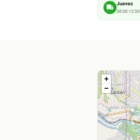
Jueves
08:00-12:00
+
−