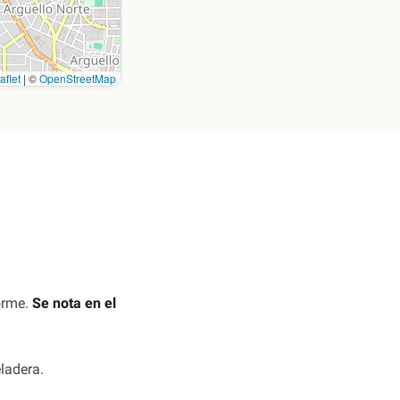
aflet
|
©
OpenStreetMap
orme.
Se nota en el
eladera.