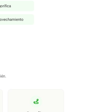
orífica
rovechamiento
ién.