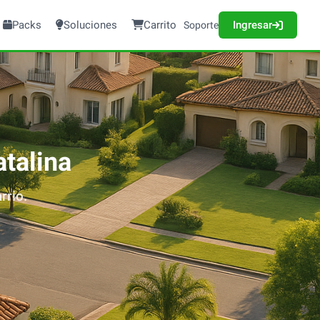
Packs
Soluciones
Carrito
Ingresar
Soporte
atalina
rrio.