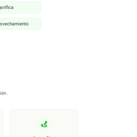
orífica
rovechamiento
ién.