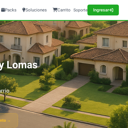
Packs
Soluciones
Carrito
Ingresar
Soporte
y Lomas
rrio.
ento →