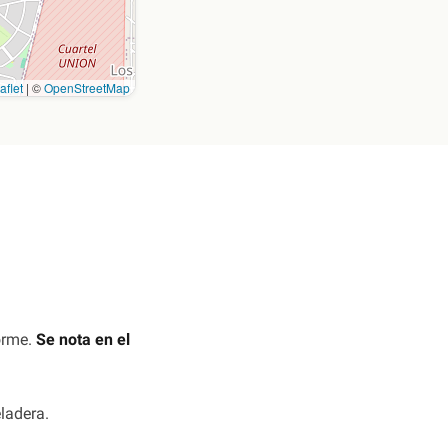
aflet
|
©
OpenStreetMap
orme.
Se nota en el
eladera.