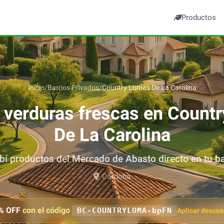
Productos
Inicio
/
Barrios Privados
/
Country Lomas De La Carolina
y verduras frescas en
Countr
De La Carolina
bí productos del Mercado de Abasto directo en tu ba
Córdoba
% OFF
con el código
BC-COUNTRYLOMA-bpFN
Aplicar descu