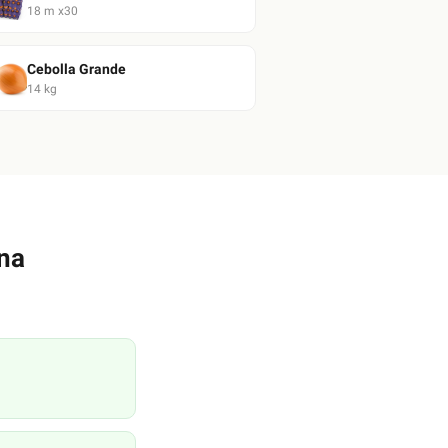
18
m x30
Cebolla Grande
14
kg
na