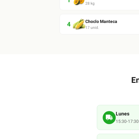
1
28
kg
Choclo Manteca
4
17
unid.
E
Lunes
15:30-17:30